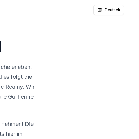
Deutsch
l
che erleben.
 es folgt die
De Reamy. Wir
re Guilherme
ilnehmen! Die
s hier im